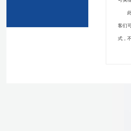
客们
式，