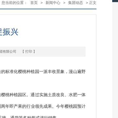
您当前的位置：
首页
>
新闻中心
>
集团动态
> 正文
促振兴
团有限公司
【 打印 】
造的标准化樱桃种植园一派丰收景象，漫山遍野
质樱桃种植园区。通过实施土质改良、水肥一体
园两年即产果的行业领先成果。今年樱桃园预计
采摘、通货等多种形式进行销售。