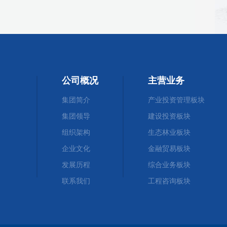
公司概况
主营业务
集团简介
产业投资管理板块
集团领导
建设投资板块
组织架构
生态林业板块
企业文化
金融贸易板块
发展历程
综合业务板块
联系我们
工程咨询板块