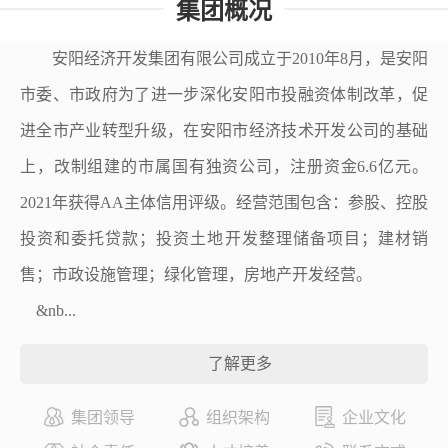
集团概况
安阳经济开发集团有限公司成立于2010年8月，是安阳
市委、市政府为了进一步深化安阳市投融资体制改革，促
进全市产业转型升级，在安阳市经济技术开发公司的基础
上，改制组建的市属国有独资公司，注册资金6.6亿元。
2021年获得AA主体信用评级。经营范围包含：参股、控股
投资和委托贷款；投资土地开发整理储备项目；建材销
售；市政设施管理；绿化管理，房地产开发经营。
&nb...
了解更多
集团领导
组织架构
企业文化