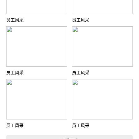
员工风采
员工风采
员工风采
员工风采
员工风采
员工风采