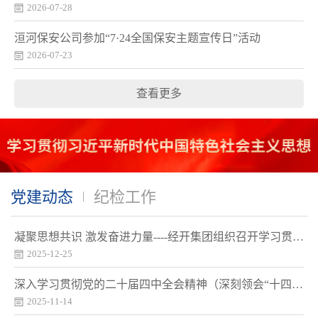
集团召开2026年度上半年工作会议
2026-07-28
洹河保安公司参加“7·24全国保安主题宣传日”活动
2026-07-23
查看更多
党建动态
纪检工作
|
凝聚思想共识 激发奋进力量----经开集团组织召开学习贯彻
党的二十届四中全会精神专题宣讲报告会
2025-12-25
深入学习贯彻党的二十届四中全会精神（深刻领会“十四
五”时期取得的重大成就）
2025-11-14