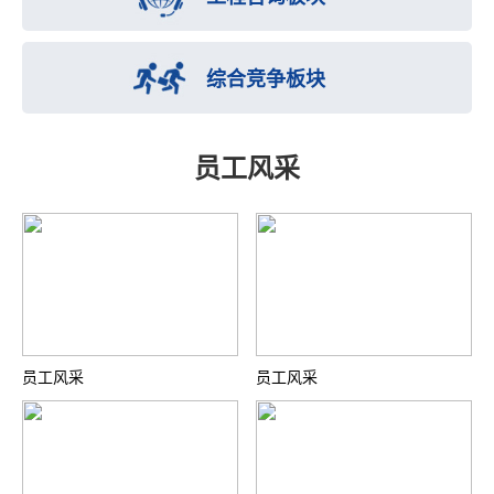
综合竞争板块
员工风采
员工风采
员工风采